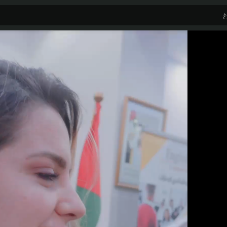
انضم إلى HR Seeker: حسّن حضورك الرقمي، اظهر للموظفين، وتلقّى عروض توظيف مركزة ومهنية.
ابقَ على HR Seeker — ملفات متجددة، محتوى مهني، وفرص عن بُعد ودوام كامل بشكل مستمر.